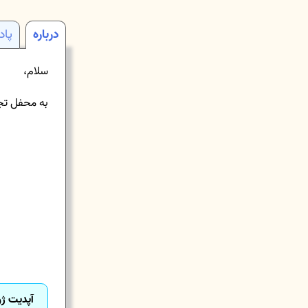
درباره
پا
سلام،
به محفل تج
آپدیت ژوئن 