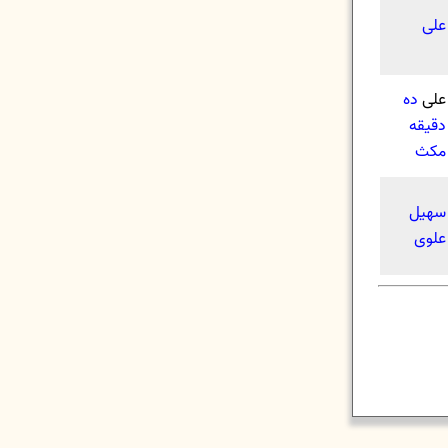
علی
علی
ده
دقیقه
مکث
سهیل
علوی