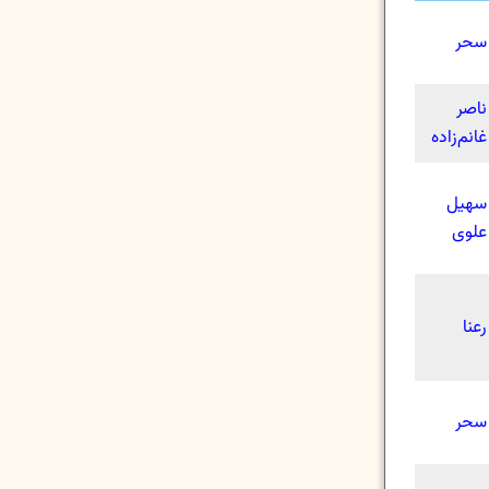
سحر
ناصر
غانم‌زاده
سهیل
علوی
رعنا
سحر