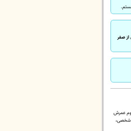
تم.
 از صفر
م عمرش
گی شخصی،