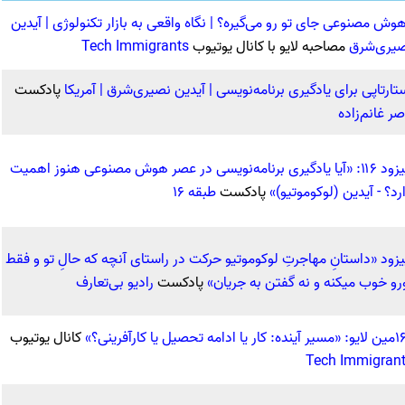
وش مصنوعی جای تو رو می‌گیره؟‌ | نگاه واقعی به بازار تکنولوژی | آیدین
یری‌شرق
مصاحبه لایو با کانال یوتیوب
Tech Immigrants
تارتاپی برای یادگیری برنامه‌نویسی | آیدین نصیری‌شرق | آمریکا
پادکست
صر غانم‌زاده
اپیزود ۱۱۶: «آیا یادگیری برنامه‌نویسی در عصر هوش مصنوعی هنوز اهمیت
رد؟ - آیدین (لوکوموتیو)»
پادکست
طبقه ۱۶
یزود «داستانِ مهاجرتِ لوکوموتیو حرکت در راستای آنچه که حالِ تو و فقط
رو خوب میکنه و نه گفتن به جریان»
پادکست
رادیو بی‌تعارف
ار یا ادامه تحصیل یا کارآفرینی؟»
کانال یوتیوب
Tech Immigran