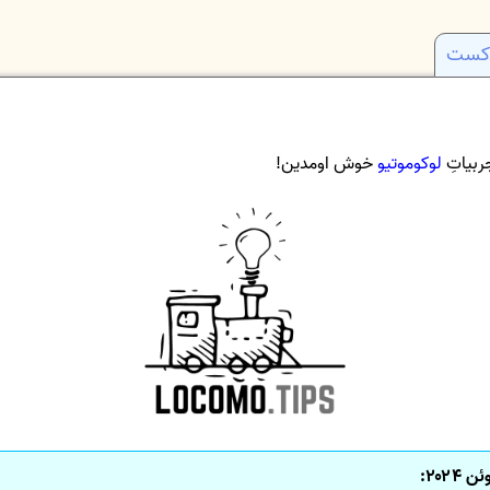
دکست
ربیاتِ
لوکوموتیو
خوش اومدین!
۲۰۲۴: