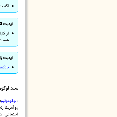
اگه به
آپدیت اکتبر 
از کُدِل
هست ر
آپدیت ژانویه
پادکس
سند لوکو
«
لوکوموتیو
»
رو آمریکا ز
اجتماعی، کا