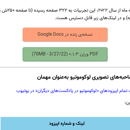
در عرض سه ماه از سال ۰۲۲
یه) و در لینک‌های زیر قابل دسترس هست.
نسخه‌ی زنده‌ در Google Docs
PDF ورژن ۰.۱.۳
(3/27/22 - 70MB)
احبه‌های تصویری لوکوموتیو به‌عنوان مهمان
تمام اپیزودهای «لوکوموتیو در پادکست‌های دیگران» در یوتیوب
ن:
لینک و شماره اپیزود