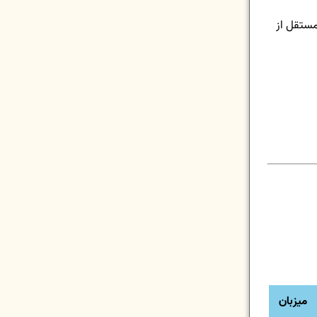
۲، این تجربیات به ۳۲۲ صفحه رسیده (تا صفحه ۲۵۰ش مستقل از
میزبان