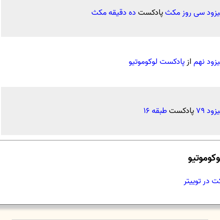
یزود سی روز مکث
پادکست
ده دقیقه مکث
یزود نهم
از
پادکست لوکوموتیو
زود ۷۹
پادکست
طبقه ۱۶
وکوموتیو
کت در توییتر